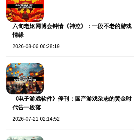
六旬老妪网博会钟情《神泣》：一段不老的游戏
情缘
2026-08-06 06:28:19
《电子游戏软件》停刊：国产游戏杂志的黄金时
代告一段落
2026-07-21 02:14:52