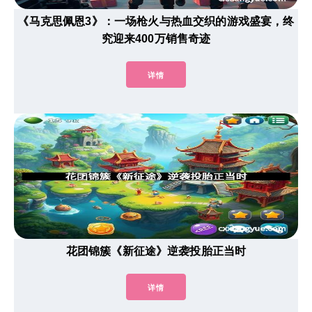
《马克思佩恩3》：一场枪火与热血交织的游戏盛宴，终
究迎来400万销售奇迹
详情
花团锦簇《新征途》逆袭投胎正当时
详情