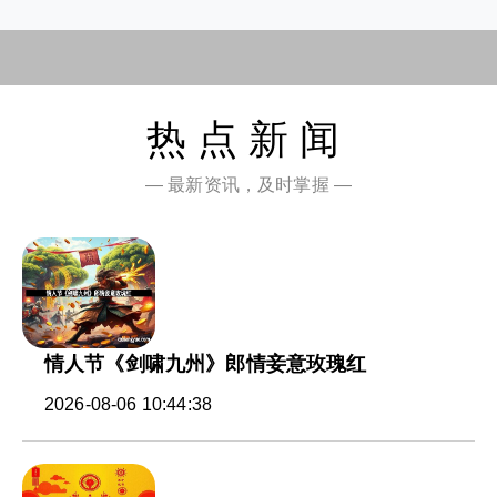
热点新闻
— 最新资讯，及时掌握 —
情人节《剑啸九州》郎情妾意玫瑰红
2026-08-06 10:44:38